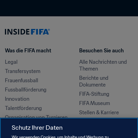
Was die FIFA macht
Besuchen Sie auch
Legal
Alle Nachrichten und 
Themen
Transfersystem
Berichte und 
Frauenfussball
Dokumente
Fussballförderung
FIFA-Stiftung
Innovation
FIFA Museum
Talentförderung
Stellen & Karriere
Organisation von Turnieren
Nachhaltigkeit
Schutz Ihrer Daten
Menschenrechte und 
Wir verwenden Cookies, um Inhalte und Werbung zu