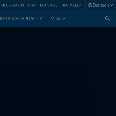
Deutsch
FIFA REWARDS
FIFA+
FIFA STORE
FIFA COLLECT
KETS & HOSPITALITY
Mehr