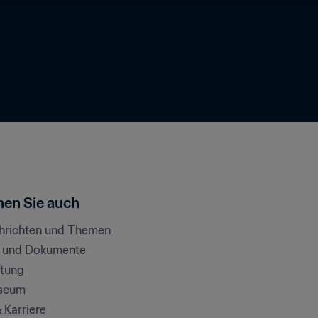
en Sie auch
chrichten und Themen
e und Dokumente
ftung
seum
& Karriere