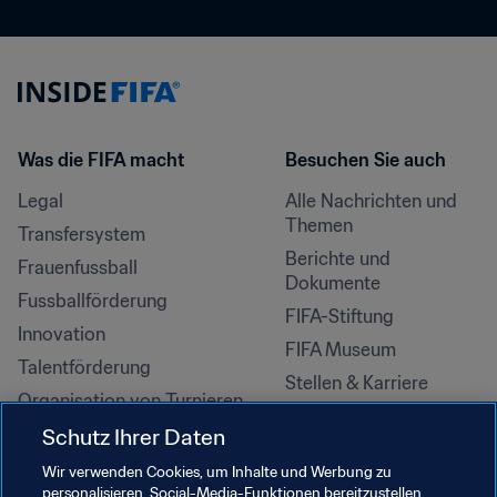
Was die FIFA macht
Besuchen Sie auch
Legal
Alle Nachrichten und 
Themen
Transfersystem
Berichte und 
Frauenfussball
Dokumente
Fussballförderung
FIFA-Stiftung
Innovation
FIFA Museum
Talentförderung
Stellen & Karriere
Organisation von Turnieren
Nachhaltigkeit
Schutz Ihrer Daten
Menschenrechte und 
Wir verwenden Cookies, um Inhalte und Werbung zu
Antidiskriminierung
personalisieren, Social-Media-Funktionen bereitzustellen