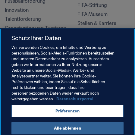
Fussballförderung
FIFA-Stiftung
Innovation
FIFA Museum
Talentförderung
Stellen & Karriere
Organisation von Turnieren
Nachhaltigkeit
Schutz Ihrer Daten
Menschenrechte und 
Wir verwenden Cookies, um Inhalte und Werbung zu
Antidiskriminierung
personalisieren, Social-Media-Funktionen bereitzustellen
und unseren Datenverkehr zu analysieren. Ausserdem
Gesundheit und Medizin
geben wir Informationen zu Ihrer Nutzung unserer
Bildungsinitiativen
Website an unsere Social-Media-, Werbe- und
Analysepartner weiter. Sie können Ihre Cookie-
Präferenzen wählen, indem Sie auf die Schaltflächen
rechts klicken und beantragen, dass Ihre
personenbezogenen Daten weder verkauft noch
weitergegeben werden.
Datenschutzportal
Präferenzen
Alle ablehnen