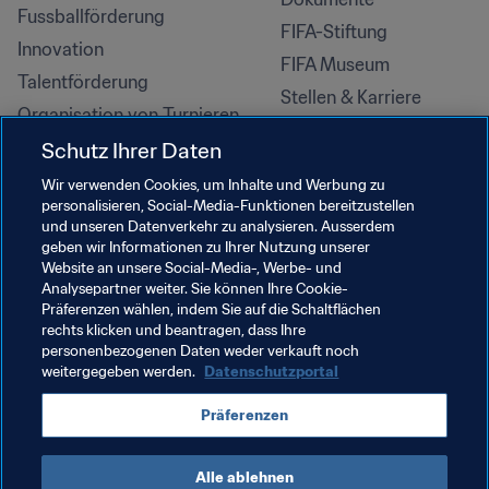
Fussballförderung
FIFA-Stiftung
Innovation
FIFA Museum
Talentförderung
Stellen & Karriere
Organisation von Turnieren
Nachhaltigkeit
Schutz Ihrer Daten
Menschenrechte und 
Wir verwenden Cookies, um Inhalte und Werbung zu
Antidiskriminierung
personalisieren, Social-Media-Funktionen bereitzustellen
und unseren Datenverkehr zu analysieren. Ausserdem
Gesundheit und Medizin
geben wir Informationen zu Ihrer Nutzung unserer
Bildungsinitiativen
Website an unsere Social-Media-, Werbe- und
Analysepartner weiter. Sie können Ihre Cookie-
Präferenzen wählen, indem Sie auf die Schaltflächen
rechts klicken und beantragen, dass Ihre
personenbezogenen Daten weder verkauft noch
weitergegeben werden.
Datenschutzportal
Präferenzen
Alle ablehnen