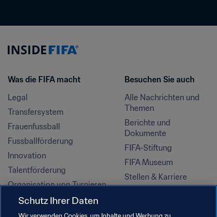
Was die FIFA macht
Besuchen Sie auch
Legal
Alle Nachrichten und 
Themen
Transfersystem
Berichte und 
Frauenfussball
Dokumente
Fussballförderung
FIFA-Stiftung
Innovation
FIFA Museum
Talentförderung
Stellen & Karriere
Organisation von Turnieren
Nachhaltigkeit
Schutz Ihrer Daten
Menschenrechte und 
Wir verwenden Cookies, um Inhalte und Werbung zu