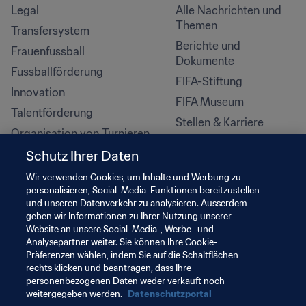
Legal
Alle Nachrichten und 
Themen
Transfersystem
Berichte und 
Frauenfussball
Dokumente
Fussballförderung
FIFA-Stiftung
Innovation
FIFA Museum
Talentförderung
Stellen & Karriere
Organisation von Turnieren
Nachhaltigkeit
Schutz Ihrer Daten
Menschenrechte und 
Wir verwenden Cookies, um Inhalte und Werbung zu
Antidiskriminierung
personalisieren, Social-Media-Funktionen bereitzustellen
und unseren Datenverkehr zu analysieren. Ausserdem
Gesundheit und Medizin
geben wir Informationen zu Ihrer Nutzung unserer
Bildungsinitiativen
Website an unsere Social-Media-, Werbe- und
Analysepartner weiter. Sie können Ihre Cookie-
Präferenzen wählen, indem Sie auf die Schaltflächen
rechts klicken und beantragen, dass Ihre
personenbezogenen Daten weder verkauft noch
weitergegeben werden.
Datenschutzportal