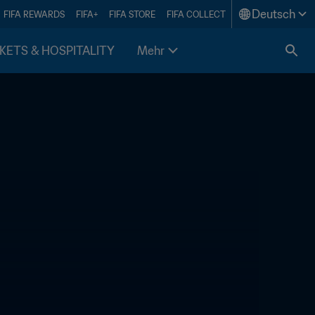
Deutsch
FIFA REWARDS
FIFA+
FIFA STORE
FIFA COLLECT
KETS & HOSPITALITY
Mehr