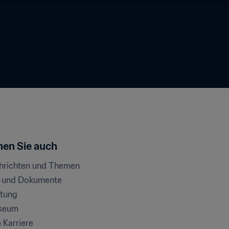
en Sie auch
chrichten und Themen
e und Dokumente
ftung
seum
& Karriere