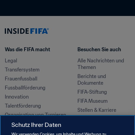
Was die FIFA macht
Besuchen Sie auch
Legal
Alle Nachrichten und 
Themen
Transfersystem
Berichte und 
Frauenfussball
Dokumente
Fussballförderung
FIFA-Stiftung
Innovation
FIFA Museum
Talentförderung
Stellen & Karriere
Organisation von Turnieren
Nachhaltigkeit
Schutz Ihrer Daten
Menschenrechte und 
Wir verwenden Cookies, um Inhalte und Werbung zu