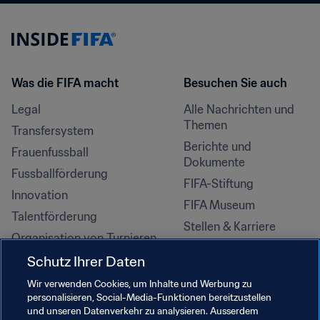
Was die FIFA macht
Besuchen Sie auch
Legal
Alle Nachrichten und 
Themen
Transfersystem
Berichte und 
Frauenfussball
Dokumente
Fussballförderung
FIFA-Stiftung
Innovation
FIFA Museum
Talentförderung
Stellen & Karriere
Organisation von Turnieren
Nachhaltigkeit
Schutz Ihrer Daten
Menschenrechte und 
Wir verwenden Cookies, um Inhalte und Werbung zu
Antidiskriminierung
personalisieren, Social-Media-Funktionen bereitzustellen
und unseren Datenverkehr zu analysieren. Ausserdem
Gesundheit und Medizin