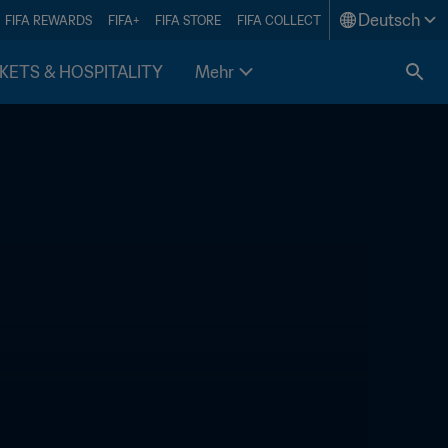
Deutsch
FIFA REWARDS
FIFA+
FIFA STORE
FIFA COLLECT
KETS & HOSPITALITY
Mehr