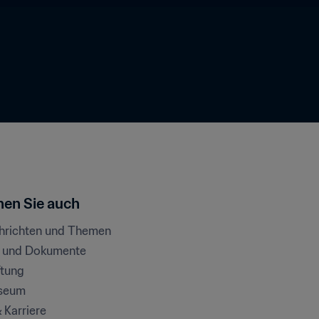
en Sie auch
chrichten und Themen
e und Dokumente
ftung
seum
& Karriere