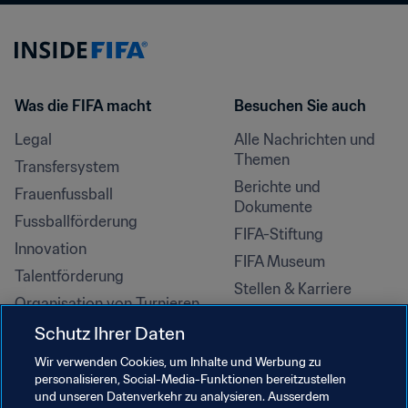
Was die FIFA macht
Besuchen Sie auch
Legal
Alle Nachrichten und 
Themen
Transfersystem
Berichte und 
Frauenfussball
Dokumente
Fussballförderung
FIFA-Stiftung
Innovation
FIFA Museum
Talentförderung
Stellen & Karriere
Organisation von Turnieren
Nachhaltigkeit
Schutz Ihrer Daten
Menschenrechte und 
Wir verwenden Cookies, um Inhalte und Werbung zu
Antidiskriminierung
personalisieren, Social-Media-Funktionen bereitzustellen
und unseren Datenverkehr zu analysieren. Ausserdem
Gesundheit und Medizin