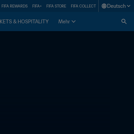
Deutsch
FIFA REWARDS
FIFA+
FIFA STORE
FIFA COLLECT
KETS & HOSPITALITY
Mehr