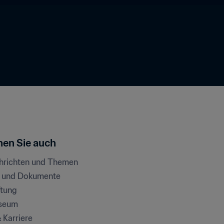
en Sie auch
chrichten und Themen
e und Dokumente
ftung
seum
& Karriere