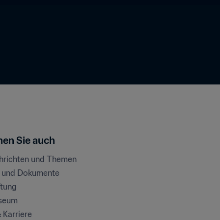
en Sie auch
chrichten und Themen
e und Dokumente
ftung
seum
& Karriere