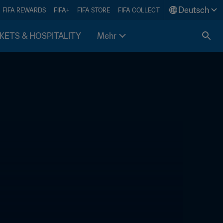
Deutsch
FIFA REWARDS
FIFA+
FIFA STORE
FIFA COLLECT
KETS & HOSPITALITY
Mehr