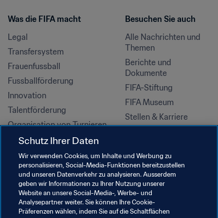
Was die FIFA macht
Besuchen Sie auch
Legal
Alle Nachrichten und 
Themen
Transfersystem
Berichte und 
Frauenfussball
Dokumente
Fussballförderung
FIFA-Stiftung
Innovation
FIFA Museum
Talentförderung
Stellen & Karriere
Organisation von Turnieren
Nachhaltigkeit
Schutz Ihrer Daten
Menschenrechte und 
Wir verwenden Cookies, um Inhalte und Werbung zu
Antidiskriminierung
personalisieren, Social-Media-Funktionen bereitzustellen
und unseren Datenverkehr zu analysieren. Ausserdem
Gesundheit und Medizin
geben wir Informationen zu Ihrer Nutzung unserer
Bildungsinitiativen
Website an unsere Social-Media-, Werbe- und
Analysepartner weiter. Sie können Ihre Cookie-
Präferenzen wählen, indem Sie auf die Schaltflächen