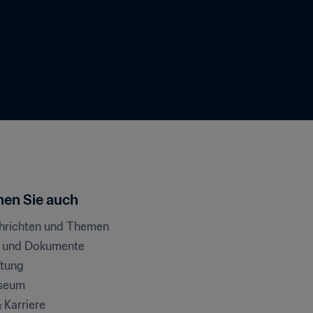
en Sie auch
chrichten und Themen
e und Dokumente
ftung
seum
& Karriere