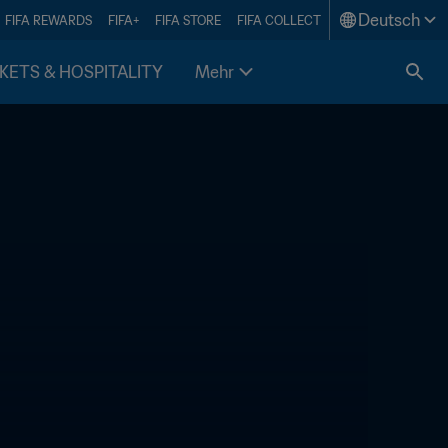
Deutsch
FIFA REWARDS
FIFA+
FIFA STORE
FIFA COLLECT
KETS & HOSPITALITY
Mehr