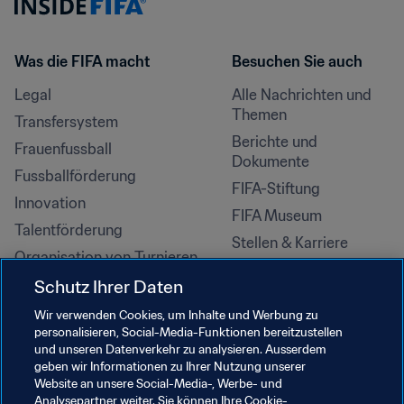
Was die FIFA macht
Besuchen Sie auch
Legal
Alle Nachrichten und 
Themen
Transfersystem
Berichte und 
Frauenfussball
Dokumente
Fussballförderung
FIFA-Stiftung
Innovation
FIFA Museum
Talentförderung
Stellen & Karriere
Organisation von Turnieren
Nachhaltigkeit
Schutz Ihrer Daten
Menschenrechte und 
Wir verwenden Cookies, um Inhalte und Werbung zu
Antidiskriminierung
personalisieren, Social-Media-Funktionen bereitzustellen
und unseren Datenverkehr zu analysieren. Ausserdem
Gesundheit und Medizin
geben wir Informationen zu Ihrer Nutzung unserer
Bildungsinitiativen
Website an unsere Social-Media-, Werbe- und
Analysepartner weiter. Sie können Ihre Cookie-