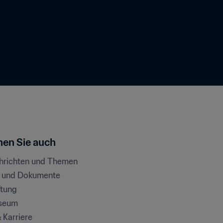
en Sie auch
chrichten und Themen
e und Dokumente
ftung
seum
& Karriere