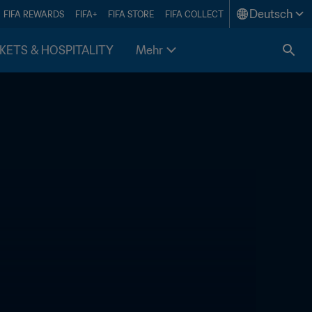
Deutsch
FIFA REWARDS
FIFA+
FIFA STORE
FIFA COLLECT
KETS & HOSPITALITY
Mehr