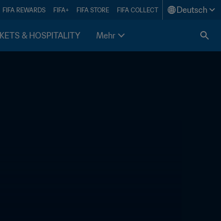
Deutsch
FIFA REWARDS
FIFA+
FIFA STORE
FIFA COLLECT
KETS & HOSPITALITY
Mehr