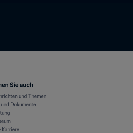
en Sie auch
chrichten und Themen
e und Dokumente
ftung
seum
& Karriere