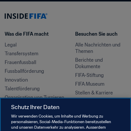
Was die FIFA macht
Besuchen Sie auch
Legal
Alle Nachrichten und 
Themen
Transfersystem
Berichte und 
Frauenfussball
Dokumente
Fussballförderung
FIFA-Stiftung
Innovation
FIFA Museum
Talentförderung
Stellen & Karriere
Organisation von Turnieren
Nachhaltigkeit
Schutz Ihrer Daten
Menschenrechte und 
Wir verwenden Cookies, um Inhalte und Werbung zu
Antidiskriminierung
personalisieren, Social-Media-Funktionen bereitzustellen
und unseren Datenverkehr zu analysieren. Ausserdem
Gesundheit und Medizin