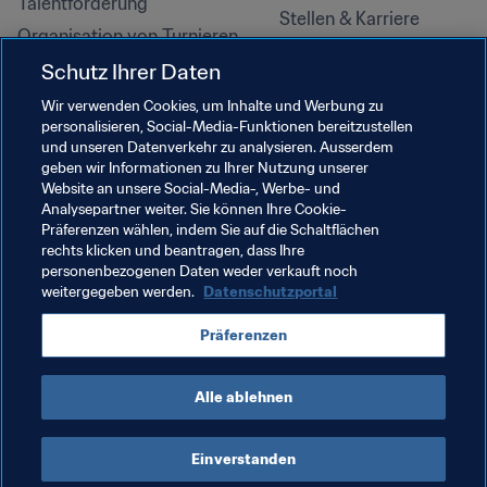
Talentförderung
Stellen & Karriere
Organisation von Turnieren
Nachhaltigkeit
Schutz Ihrer Daten
Menschenrechte und 
Wir verwenden Cookies, um Inhalte und Werbung zu
Antidiskriminierung
personalisieren, Social-Media-Funktionen bereitzustellen
und unseren Datenverkehr zu analysieren. Ausserdem
Gesundheit und Medizin
geben wir Informationen zu Ihrer Nutzung unserer
Bildungsinitiativen
Website an unsere Social-Media-, Werbe- und
Analysepartner weiter. Sie können Ihre Cookie-
Präferenzen wählen, indem Sie auf die Schaltflächen
rechts klicken und beantragen, dass Ihre
personenbezogenen Daten weder verkauft noch
weitergegeben werden.
Datenschutzportal
Präferenzen
Alle ablehnen
NUTZUNGSBEDINGUNGEN
FIFA-DATENSCHUTZPORTAL
DOWNLOADS
COOKIE-EINSTELLUNGEN
Urheberrechte © 1994–2025 FIFA. Alle Rechte vorbehalten.
Einverstanden
Cookie Settings