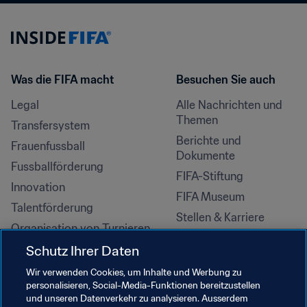
Was die FIFA macht
Besuchen Sie auch
Legal
Alle Nachrichten und 
Themen
Transfersystem
Berichte und 
Frauenfussball
Dokumente
Fussballförderung
FIFA-Stiftung
Innovation
FIFA Museum
Talentförderung
Stellen & Karriere
Organisation von Turnieren
Nachhaltigkeit
Schutz Ihrer Daten
Menschenrechte und 
Wir verwenden Cookies, um Inhalte und Werbung zu
Antidiskriminierung
personalisieren, Social-Media-Funktionen bereitzustellen
und unseren Datenverkehr zu analysieren. Ausserdem
Gesundheit und Medizin