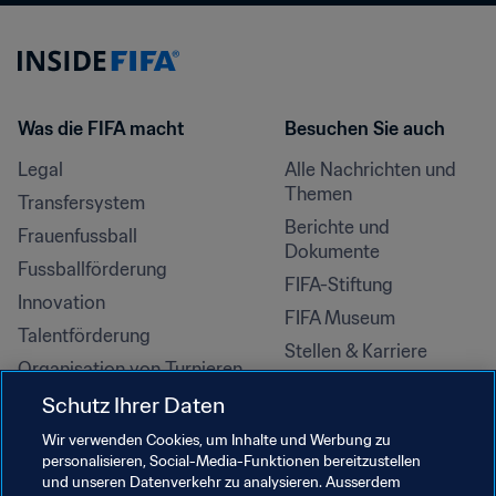
Was die FIFA macht
Besuchen Sie auch
Legal
Alle Nachrichten und 
Themen
Transfersystem
Berichte und 
Frauenfussball
Dokumente
Fussballförderung
FIFA-Stiftung
Innovation
FIFA Museum
Talentförderung
Stellen & Karriere
Organisation von Turnieren
Nachhaltigkeit
Schutz Ihrer Daten
Menschenrechte und 
Wir verwenden Cookies, um Inhalte und Werbung zu
Antidiskriminierung
personalisieren, Social-Media-Funktionen bereitzustellen
und unseren Datenverkehr zu analysieren. Ausserdem
Gesundheit und Medizin