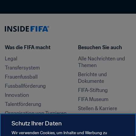
Was die FIFA macht
Besuchen Sie auch
Legal
Alle Nachrichten und 
Themen
Transfersystem
Berichte und 
Frauenfussball
Dokumente
Fussballförderung
FIFA-Stiftung
Innovation
FIFA Museum
Talentförderung
Stellen & Karriere
Organisation von Turnieren
Nachhaltigkeit
Schutz Ihrer Daten
Menschenrechte und 
Wir verwenden Cookies, um Inhalte und Werbung zu