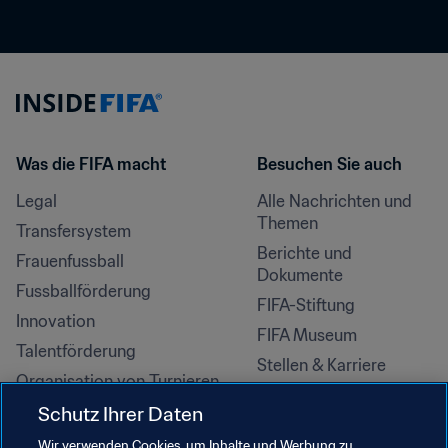
Was die FIFA macht
Besuchen Sie auch
Legal
Alle Nachrichten und 
Themen
Transfersystem
Berichte und 
Frauenfussball
Dokumente
Fussballförderung
FIFA-Stiftung
Innovation
FIFA Museum
Talentförderung
Stellen & Karriere
Organisation von Turnieren
Nachhaltigkeit
Schutz Ihrer Daten
Menschenrechte und 
Wir verwenden Cookies, um Inhalte und Werbung zu