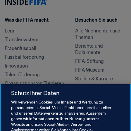
Was die FIFA macht
Besuchen Sie auch
Legal
Alle Nachrichten und 
Themen
Transfersystem
Berichte und 
Frauenfussball
Dokumente
Fussballförderung
FIFA-Stiftung
Innovation
FIFA Museum
Talentförderung
Stellen & Karriere
Organisation von Turnieren
Nachhaltigkeit
Schutz Ihrer Daten
Menschenrechte und 
Wir verwenden Cookies, um Inhalte und Werbung zu
Antidiskriminierung
personalisieren, Social-Media-Funktionen bereitzustellen
und unseren Datenverkehr zu analysieren. Ausserdem
Gesundheit und Medizin
geben wir Informationen zu Ihrer Nutzung unserer
Bildungsinitiativen
Website an unsere Social-Media-, Werbe- und
Analysepartner weiter. Sie können Ihre Cookie-