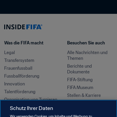
Was die FIFA macht
Besuchen Sie auch
Legal
Alle Nachrichten und 
Themen
Transfersystem
Berichte und 
Frauenfussball
Dokumente
Fussballförderung
FIFA-Stiftung
Innovation
FIFA Museum
Talentförderung
Stellen & Karriere
Organisation von Turnieren
Nachhaltigkeit
Schutz Ihrer Daten
Menschenrechte und 
Wir verwenden Cookies, um Inhalte und Werbung zu