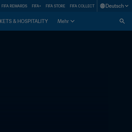
Deutsch
FIFA REWARDS
FIFA+
FIFA STORE
FIFA COLLECT
KETS & HOSPITALITY
Mehr