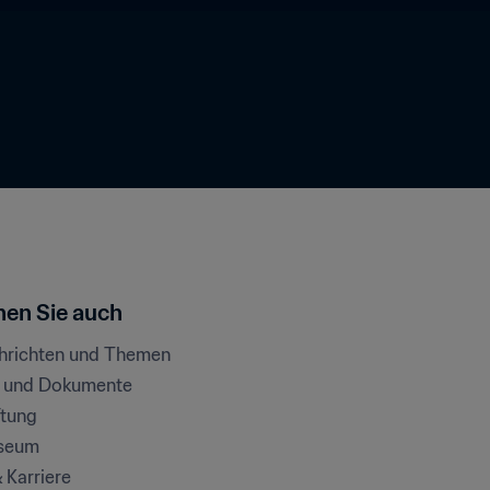
en Sie auch
chrichten und Themen
e und Dokumente
ftung
seum
& Karriere