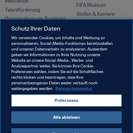
Innovation
FIFA Museum
Talentförderung
Stellen & Karriere
Organisation von Turnieren
Nachhaltigkeit
Schutz Ihrer Daten
Menschenrechte und 
Wir verwenden Cookies, um Inhalte und Werbung zu
Antidiskriminierung
personalisieren, Social-Media-Funktionen bereitzustellen
und unseren Datenverkehr zu analysieren. Ausserdem
Gesundheit und Medizin
geben wir Informationen zu Ihrer Nutzung unserer
Bildungsinitiativen
Website an unsere Social-Media-, Werbe- und
Analysepartner weiter. Sie können Ihre Cookie-
Präferenzen wählen, indem Sie auf die Schaltflächen
rechts klicken und beantragen, dass Ihre
personenbezogenen Daten weder verkauft noch
weitergegeben werden.
Datenschutzportal
Präferenzen
Alle ablehnen
NUTZUNGSBEDINGUNGEN
FIFA-DATENSCHUTZPORTAL
DOWNLOADS
COOKIE-EINSTELLUNGEN
Urheberrechte © 1994–2025 FIFA. Alle Rechte vorbehalten.