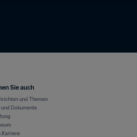
en Sie auch
chrichten und Themen
e und Dokumente
ftung
seum
& Karriere