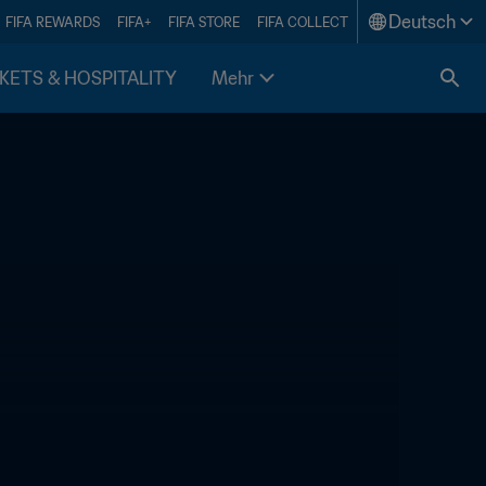
Deutsch
FIFA REWARDS
FIFA+
FIFA STORE
FIFA COLLECT
KETS & HOSPITALITY
Mehr