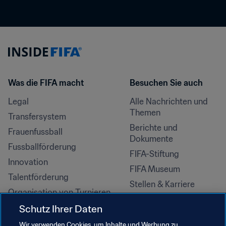
Was die FIFA macht
Besuchen Sie auch
Legal
Alle Nachrichten und 
Themen
Transfersystem
Berichte und 
Frauenfussball
Dokumente
Fussballförderung
FIFA-Stiftung
Innovation
FIFA Museum
Talentförderung
Stellen & Karriere
Organisation von Turnieren
Nachhaltigkeit
Schutz Ihrer Daten
Menschenrechte und 
Wir verwenden Cookies, um Inhalte und Werbung zu