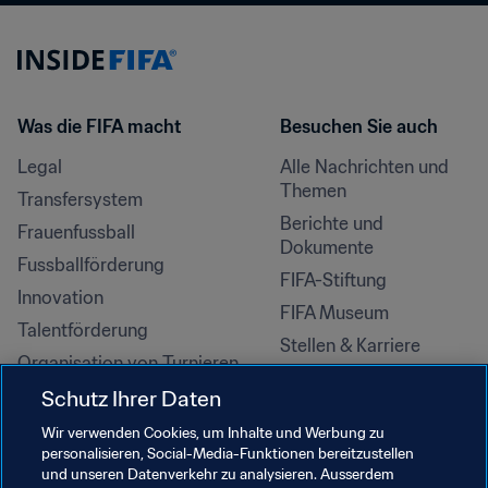
Was die FIFA macht
Besuchen Sie auch
Legal
Alle Nachrichten und 
Themen
Transfersystem
Berichte und 
Frauenfussball
Dokumente
Fussballförderung
FIFA-Stiftung
Innovation
FIFA Museum
Talentförderung
Stellen & Karriere
Organisation von Turnieren
Nachhaltigkeit
Schutz Ihrer Daten
Menschenrechte und 
Wir verwenden Cookies, um Inhalte und Werbung zu
Antidiskriminierung
personalisieren, Social-Media-Funktionen bereitzustellen
und unseren Datenverkehr zu analysieren. Ausserdem
Gesundheit und Medizin