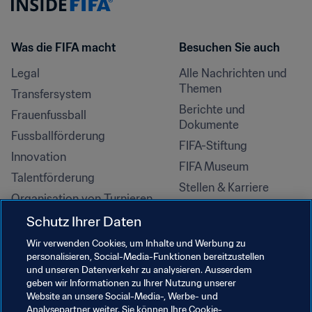
Was die FIFA macht
Besuchen Sie auch
Legal
Alle Nachrichten und 
Themen
Transfersystem
Berichte und 
Frauenfussball
Dokumente
Fussballförderung
FIFA-Stiftung
Innovation
FIFA Museum
Talentförderung
Stellen & Karriere
Organisation von Turnieren
Nachhaltigkeit
Schutz Ihrer Daten
Menschenrechte und 
Wir verwenden Cookies, um Inhalte und Werbung zu
Antidiskriminierung
personalisieren, Social-Media-Funktionen bereitzustellen
und unseren Datenverkehr zu analysieren. Ausserdem
Gesundheit und Medizin
geben wir Informationen zu Ihrer Nutzung unserer
Bildungsinitiativen
Website an unsere Social-Media-, Werbe- und
Analysepartner weiter. Sie können Ihre Cookie-