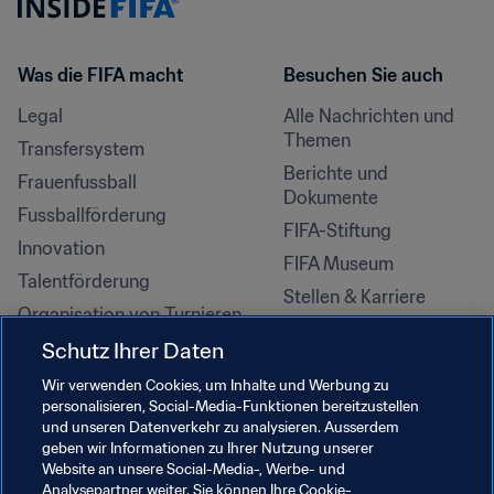
Was die FIFA macht
Besuchen Sie auch
Legal
Alle Nachrichten und 
Themen
Transfersystem
Berichte und 
Frauenfussball
Dokumente
Fussballförderung
FIFA-Stiftung
Innovation
FIFA Museum
Talentförderung
Stellen & Karriere
Organisation von Turnieren
Nachhaltigkeit
Schutz Ihrer Daten
Menschenrechte und 
Wir verwenden Cookies, um Inhalte und Werbung zu
Antidiskriminierung
personalisieren, Social-Media-Funktionen bereitzustellen
und unseren Datenverkehr zu analysieren. Ausserdem
Gesundheit und Medizin
geben wir Informationen zu Ihrer Nutzung unserer
Bildungsinitiativen
Website an unsere Social-Media-, Werbe- und
Analysepartner weiter. Sie können Ihre Cookie-