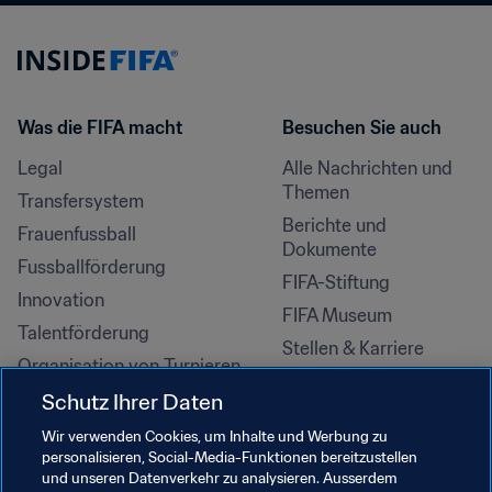
Was die FIFA macht
Besuchen Sie auch
Legal
Alle Nachrichten und 
Themen
Transfersystem
Berichte und 
Frauenfussball
Dokumente
Fussballförderung
FIFA-Stiftung
Innovation
FIFA Museum
Talentförderung
Stellen & Karriere
Organisation von Turnieren
Nachhaltigkeit
Schutz Ihrer Daten
Menschenrechte und 
Wir verwenden Cookies, um Inhalte und Werbung zu
Antidiskriminierung
personalisieren, Social-Media-Funktionen bereitzustellen
und unseren Datenverkehr zu analysieren. Ausserdem
Gesundheit und Medizin