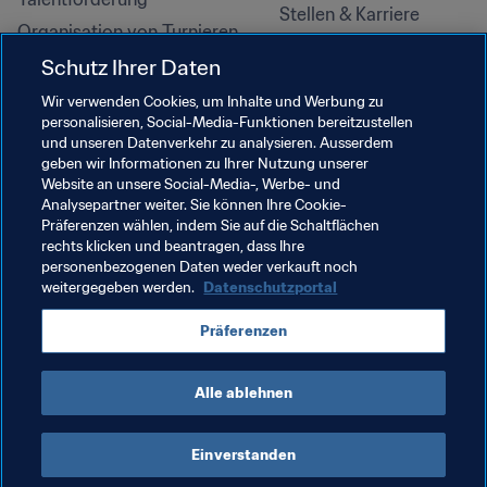
Stellen & Karriere
Organisation von Turnieren
Nachhaltigkeit
Schutz Ihrer Daten
Menschenrechte und 
Wir verwenden Cookies, um Inhalte und Werbung zu
Antidiskriminierung
personalisieren, Social-Media-Funktionen bereitzustellen
und unseren Datenverkehr zu analysieren. Ausserdem
Gesundheit und Medizin
geben wir Informationen zu Ihrer Nutzung unserer
Bildungsinitiativen
Website an unsere Social-Media-, Werbe- und
Analysepartner weiter. Sie können Ihre Cookie-
Präferenzen wählen, indem Sie auf die Schaltflächen
rechts klicken und beantragen, dass Ihre
personenbezogenen Daten weder verkauft noch
weitergegeben werden.
Datenschutzportal
Präferenzen
Alle ablehnen
NUTZUNGSBEDINGUNGEN
FIFA-DATENSCHUTZPORTAL
DOWNLOADS
COOKIE-EINSTELLUNGEN
Urheberrechte © 1994–2025 FIFA. Alle Rechte vorbehalten.
Einverstanden
Cookie Settings