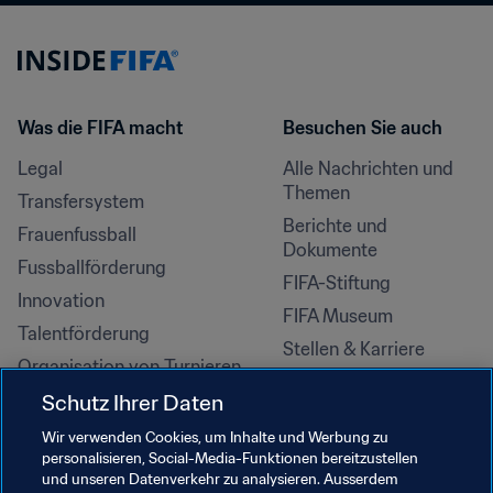
Was die FIFA macht
Besuchen Sie auch
Legal
Alle Nachrichten und 
Themen
Transfersystem
Berichte und 
Frauenfussball
Dokumente
Fussballförderung
FIFA-Stiftung
Innovation
FIFA Museum
Talentförderung
Stellen & Karriere
Organisation von Turnieren
Nachhaltigkeit
Schutz Ihrer Daten
Menschenrechte und 
Wir verwenden Cookies, um Inhalte und Werbung zu
Antidiskriminierung
personalisieren, Social-Media-Funktionen bereitzustellen
und unseren Datenverkehr zu analysieren. Ausserdem
Gesundheit und Medizin