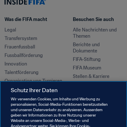
Was die FIFA macht
Besuchen Sie auch
Legal
Alle Nachrichten und 
Themen
Transfersystem
Berichte und 
Frauenfussball
Dokumente
Fussballförderung
FIFA-Stiftung
Innovation
FIFA Museum
Talentförderung
Stellen & Karriere
Organisation von Turnieren
Nachhaltigkeit
Schutz Ihrer Daten
Menschenrechte und 
Wir verwenden Cookies, um Inhalte und Werbung zu
Antidiskriminierung
personalisieren, Social-Media-Funktionen bereitzustellen
und unseren Datenverkehr zu analysieren. Ausserdem
Gesundheit und Medizin
geben wir Informationen zu Ihrer Nutzung unserer
Bildungsinitiativen
Website an unsere Social-Media-, Werbe- und
Analysepartner weiter. Sie können Ihre Cookie-