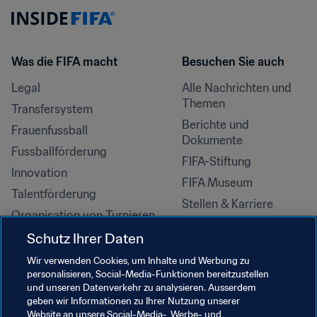
Was die FIFA macht
Besuchen Sie auch
Legal
Alle Nachrichten und 
Themen
Transfersystem
Berichte und 
Frauenfussball
Dokumente
Fussballförderung
FIFA-Stiftung
Innovation
FIFA Museum
Talentförderung
Stellen & Karriere
Organisation von Turnieren
Nachhaltigkeit
Schutz Ihrer Daten
Menschenrechte und 
Wir verwenden Cookies, um Inhalte und Werbung zu
Antidiskriminierung
personalisieren, Social-Media-Funktionen bereitzustellen
und unseren Datenverkehr zu analysieren. Ausserdem
Gesundheit und Medizin
geben wir Informationen zu Ihrer Nutzung unserer
Bildungsinitiativen
Website an unsere Social-Media-, Werbe- und