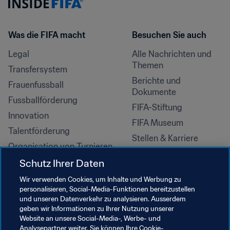
Was die FIFA macht
Besuchen Sie auch
Legal
Alle Nachrichten und 
Themen
Transfersystem
Berichte und 
Frauenfussball
Dokumente
Fussballförderung
FIFA-Stiftung
Innovation
FIFA Museum
Talentförderung
Stellen & Karriere
Organisation von Turnieren
Nachhaltigkeit
Schutz Ihrer Daten
Menschenrechte und 
Wir verwenden Cookies, um Inhalte und Werbung zu
Antidiskriminierung
personalisieren, Social-Media-Funktionen bereitzustellen
und unseren Datenverkehr zu analysieren. Ausserdem
Gesundheit und Medizin
geben wir Informationen zu Ihrer Nutzung unserer
Bildungsinitiativen
Website an unsere Social-Media-, Werbe- und
Analysepartner weiter. Sie können Ihre Cookie-