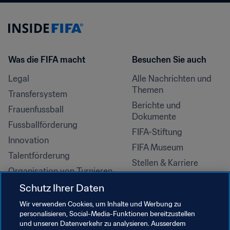
Was die FIFA macht
Besuchen Sie auch
Legal
Alle Nachrichten und 
Themen
Transfersystem
Berichte und 
Frauenfussball
Dokumente
Fussballförderung
FIFA-Stiftung
Innovation
FIFA Museum
Talentförderung
Stellen & Karriere
Organisation von Turnieren
Nachhaltigkeit
Schutz Ihrer Daten
Menschenrechte und 
Wir verwenden Cookies, um Inhalte und Werbung zu
Antidiskriminierung
personalisieren, Social-Media-Funktionen bereitzustellen
und unseren Datenverkehr zu analysieren. Ausserdem
Gesundheit und Medizin