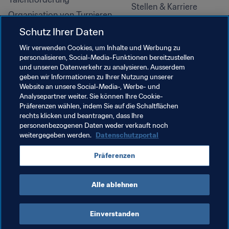
Stellen & Karriere
Organisation von Turnieren
Nachhaltigkeit
Schutz Ihrer Daten
Menschenrechte und 
Wir verwenden Cookies, um Inhalte und Werbung zu
Antidiskriminierung
personalisieren, Social-Media-Funktionen bereitzustellen
und unseren Datenverkehr zu analysieren. Ausserdem
Gesundheit und Medizin
geben wir Informationen zu Ihrer Nutzung unserer
Bildungsinitiativen
Website an unsere Social-Media-, Werbe- und
Analysepartner weiter. Sie können Ihre Cookie-
Präferenzen wählen, indem Sie auf die Schaltflächen
rechts klicken und beantragen, dass Ihre
personenbezogenen Daten weder verkauft noch
weitergegeben werden.
Datenschutzportal
Präferenzen
Alle ablehnen
NUTZUNGSBEDINGUNGEN
FIFA-DATENSCHUTZPORTAL
DOWNLOADS
COOKIE-EINSTELLUNGEN
Urheberrechte © 1994–2025 FIFA. Alle Rechte vorbehalten.
Einverstanden
Cookie Settings