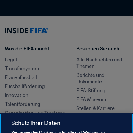
Was die FIFA macht
Besuchen Sie auch
Legal
Alle Nachrichten und 
Themen
Transfersystem
Berichte und 
Frauenfussball
Dokumente
Fussballförderung
FIFA-Stiftung
Innovation
FIFA Museum
Talentförderung
Stellen & Karriere
Organisation von Turnieren
Nachhaltigkeit
Schutz Ihrer Daten
Menschenrechte und 
Wir verwenden Cookies, um Inhalte und Werbung zu