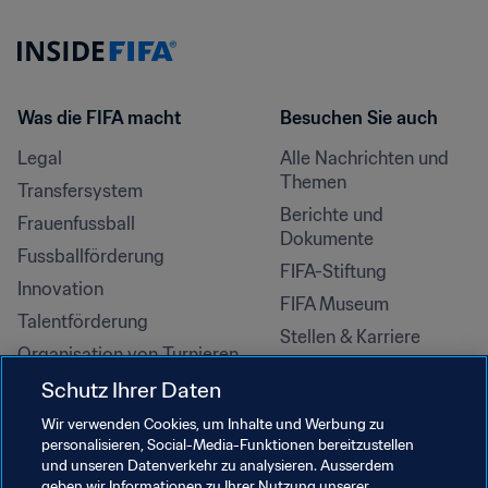
Was die FIFA macht
Besuchen Sie auch
Legal
Alle Nachrichten und 
Themen
Transfersystem
Berichte und 
Frauenfussball
Dokumente
Fussballförderung
FIFA-Stiftung
Innovation
FIFA Museum
Talentförderung
Stellen & Karriere
Organisation von Turnieren
Nachhaltigkeit
Schutz Ihrer Daten
Menschenrechte und 
Wir verwenden Cookies, um Inhalte und Werbung zu
Antidiskriminierung
personalisieren, Social-Media-Funktionen bereitzustellen
und unseren Datenverkehr zu analysieren. Ausserdem
Gesundheit und Medizin
geben wir Informationen zu Ihrer Nutzung unserer