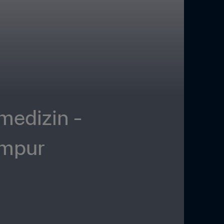
edizin - 
umpur