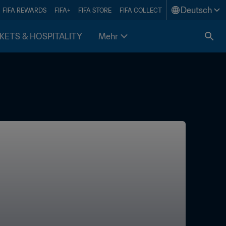
Deutsch
FIFA REWARDS
FIFA+
FIFA STORE
FIFA COLLECT
KETS & HOSPITALITY
Mehr