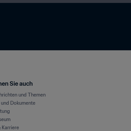
en Sie auch
chrichten und Themen
e und Dokumente
ftung
seum
& Karriere