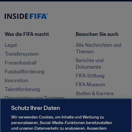
Was die FIFA macht
Besuchen Sie auch
Legal
Alle Nachrichten und 
Themen
Transfersystem
Berichte und 
Frauenfussball
Dokumente
Fussballförderung
FIFA-Stiftung
Innovation
FIFA Museum
Talentförderung
Stellen & Karriere
Organisation von Turnieren
Nachhaltigkeit
Schutz Ihrer Daten
Menschenrechte und 
Wir verwenden Cookies, um Inhalte und Werbung zu
Antidiskriminierung
personalisieren, Social-Media-Funktionen bereitzustellen
und unseren Datenverkehr zu analysieren. Ausserdem
Gesundheit und Medizin