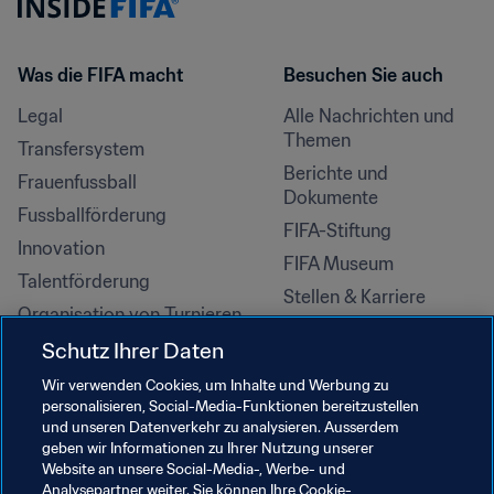
Was die FIFA macht
Besuchen Sie auch
Legal
Alle Nachrichten und 
Themen
Transfersystem
Berichte und 
Frauenfussball
Dokumente
Fussballförderung
FIFA-Stiftung
Innovation
FIFA Museum
Talentförderung
Stellen & Karriere
Organisation von Turnieren
Nachhaltigkeit
Schutz Ihrer Daten
Menschenrechte und 
Wir verwenden Cookies, um Inhalte und Werbung zu
Antidiskriminierung
personalisieren, Social-Media-Funktionen bereitzustellen
und unseren Datenverkehr zu analysieren. Ausserdem
Gesundheit und Medizin
geben wir Informationen zu Ihrer Nutzung unserer
Bildungsinitiativen
Website an unsere Social-Media-, Werbe- und
Analysepartner weiter. Sie können Ihre Cookie-