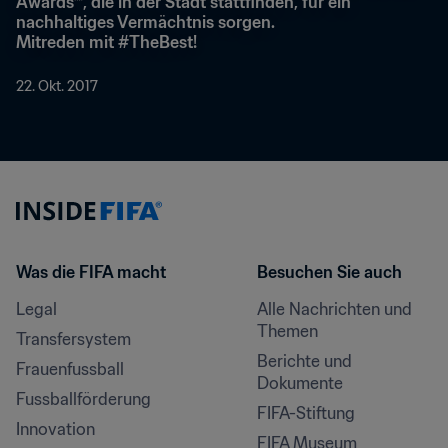
Awards™, die in der Stadt stattfinden, für ein 
nachhaltiges Vermächtnis sorgen.

Mitreden mit #TheBest!
22. Okt. 2017
Was die FIFA macht
Besuchen Sie auch
Legal
Alle Nachrichten und 
Themen
Transfersystem
Berichte und 
Frauenfussball
Dokumente
Fussballförderung
FIFA-Stiftung
Innovation
FIFA Museum