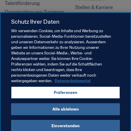
Talentförderung
Stellen & Karriere
Organisation von Turnieren
Nachhaltigkeit
Schutz Ihrer Daten
Menschenrechte und 
Wir verwenden Cookies, um Inhalte und Werbung zu
Antidiskriminierung
personalisieren, Social-Media-Funktionen bereitzustellen
und unseren Datenverkehr zu analysieren. Ausserdem
Gesundheit und Medizin
geben wir Informationen zu Ihrer Nutzung unserer
Bildungsinitiativen
Website an unsere Social-Media-, Werbe- und
Analysepartner weiter. Sie können Ihre Cookie-
Präferenzen wählen, indem Sie auf die Schaltflächen
rechts klicken und beantragen, dass Ihre
personenbezogenen Daten weder verkauft noch
weitergegeben werden.
Datenschutzportal
Präferenzen
Alle ablehnen
NUTZUNGSBEDINGUNGEN
FIFA-DATENSCHUTZPORTAL
DOWNLOADS
COOKIE-EINSTELLUNGEN
Urheberrechte © 1994–2025 FIFA. Alle Rechte vorbehalten.
Einverstanden