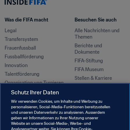
Was die FIFA macht
Besuchen Sie auch
Legal
Alle Nachrichten und 
Themen
Transfersystem
Berichte und 
Frauenfussball
Dokumente
Fussballförderung
FIFA-Stiftung
Innovation
FIFA Museum
Talentförderung
Stellen & Karriere
Organisation von Turnieren
Nachhaltigkeit
Schutz Ihrer Daten
Menschenrechte und 
Wir verwenden Cookies, um Inhalte und Werbung zu
Antidiskriminierung
personalisieren, Social-Media-Funktionen bereitzustellen
und unseren Datenverkehr zu analysieren. Ausserdem
Gesundheit und Medizin
geben wir Informationen zu Ihrer Nutzung unserer
Bildungsinitiativen
Website an unsere Social-Media-, Werbe- und
Analysepartner weiter. Sie können Ihre Cookie-