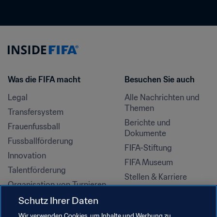
Was die FIFA macht
Besuchen Sie auch
Legal
Alle Nachrichten und 
Themen
Transfersystem
Berichte und 
Frauenfussball
Dokumente
Fussballförderung
FIFA-Stiftung
Innovation
FIFA Museum
Talentförderung
Stellen & Karriere
Organisation von Turnieren
Nachhaltigkeit
Schutz Ihrer Daten
Menschenrechte und 
Wir verwenden Cookies, um Inhalte und Werbung zu